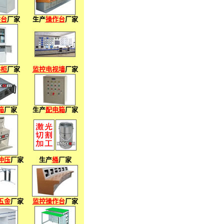
讲台
厂家
生产
操作台
厂家
件柜
厂家
监控电视墙
厂家
箱
厂家
生产
配电箱
厂家
冲压
厂家
生产
桶
厂家
五金
厂家
监控操作台
厂家