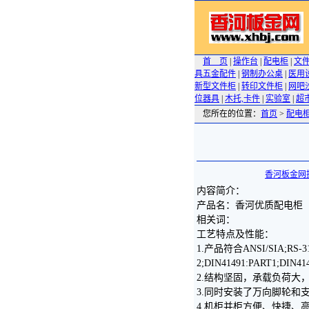
首 页
|
操作台
|
配电柜
|
文
具五金配件
|
钢制办公桌
|
医用
新型文件柜
|
转印文件柜
|
网吧
位器具
|
木托,卡件
|
实验室
|
超
您所在的位置：
首页
>
配电
香河板金网
内容简介：
产品名：香河优质配电柜
相关词：
工艺特点及性能：
1.产品符合ANSI/SIA;RS-31
2;DIN41491:PART1;DIN
2.结构坚固，承载负荷大，
3.同时安装了万向脚轮和
4.机柜并柜方便、快捷、