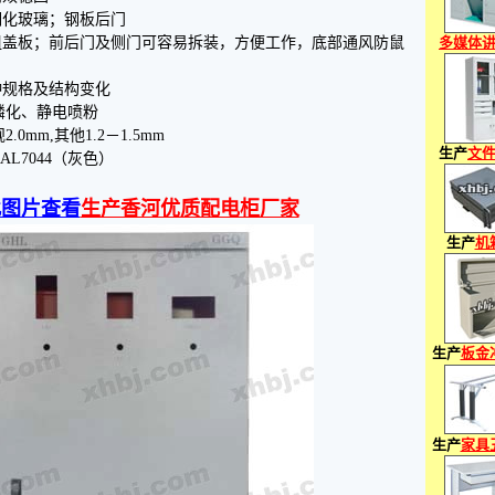
钢化玻璃；钢板后门
组盖板；前后门及侧门可容易拆装，方便工作，底部通风防鼠
多媒体
种规格及结构变化
磷化、静电喷粉
mm,其他1.2－1.5mm
生产
文
AL7044（灰色）
此图片查看
生产香河优质配电柜厂家
生产
机
生产
板金
生产
家具