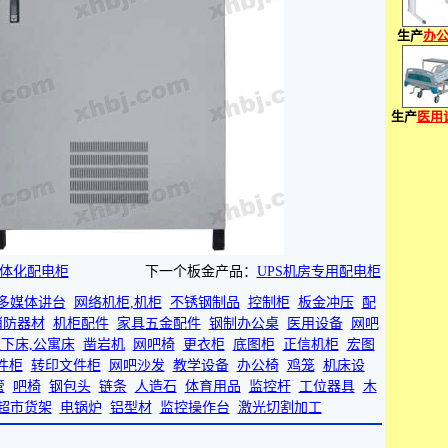
生产
办
生产
医用
一体化配电柜
下一个板金产品：
UPS机房专用配电柜
多媒体讲台
网络机柜,机柜
不锈钢制品
控制柜
板金冲压
配
消防器材
机柜配件
家具五金配件
钢制办公桌
医用设备
网吧
下床,公寓床
凿岩机
网吧椅
更衣柜
底图柜
正信机柜
宏图
件柜
转印文件柜
网吧沙发
教学设备
办公椅
鸡笼
机床设
管
吧椅
钢包头
链条
人造石
体育用品
监控杆
工位器具
木
超市货架
电锅炉
铝型材
监控操作台
激光切割加工