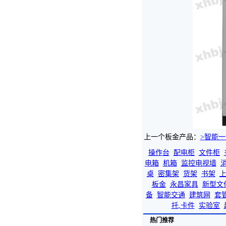
上一个板金产品：
>智能
操作台
配电柜
文件柜
电箱
机箱
监控电视墙
桌
密集架
货架
书架
上
板金
永昌家具
新型文
备
智能交通
建筑网
套
托,卡件
实验室
热门推荐