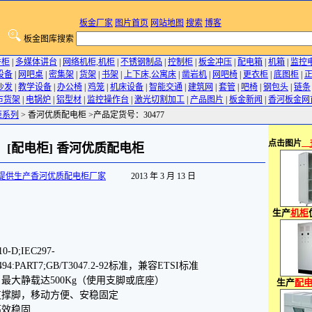
板金厂家
图片首页
网站地图
搜索
博客
板金图库搜索
件柜
|
多媒体讲台
|
网络机柜,机柜
|
不锈钢制品
|
控制柜
|
板金冲压
|
配电箱
|
机箱
|
监控
设备
|
网吧桌
|
密集架
|
货架
|
书架
|
上下床,公寓床
|
凿岩机
|
网吧椅
|
更衣柜
|
底图柜
|
沙发
|
教学设备
|
办公椅
|
鸡笼
|
机床设备
|
智能交通
|
建筑网
|
套管
|
吧椅
|
钢包头
|
链条
市货架
|
电锅炉
|
铝型材
|
监控操作台
|
激光切割加工
|
产品图片
|
板金新闻
|
香河板金网
柜系列
> 香河优质配电柜 >产品定货号：30477
点击图片
＿
[配电柜] 香河优质配电柜
提供生产香河优质配电柜厂家
2013 年 3 月 13 日
生产
机柜
0-D;IEC297-
41494:PART7;GB/T3047.2-92标准，兼容ETSI标准
最大静载达500Kg（使用支脚或底座）
生产
配
支撑脚，移动方便、安稳固定
高效稳固